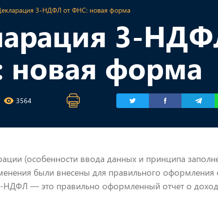
Декларация 3-НДФЛ от ФНС: новая форма
арация 3-НДФ
 новая форма
3564
ации (особенности ввода данных и принципа заполне
зменения были внесены для правильного оформления 
-НДФЛ — это правильно оформленный отчет о дохода