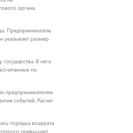
гового органа,
да. Предприниматель
он указывает размер
 государства. В него
ассчитанные по
ым предпринимателям
итие событий. Расчет
ись порядка возврата
которого превышает