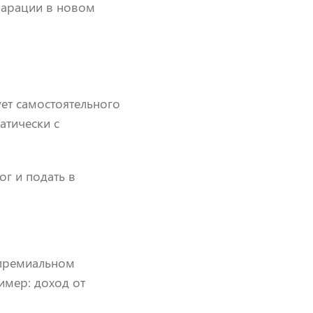
ларации в новом
ует самостоятельного
атически с
ог и подать в
 премиальном
имер: доход от