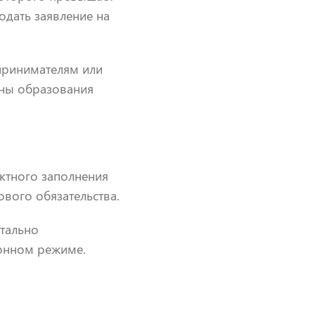
одать заявление на
принимателям или
ины образования
ктного заполнения
вого обязательства.
етально
онном режиме.