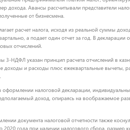
ер дохода. Авансы рассчитывали представители нало
полученные от бизнесмена.
агает расчет налога, исходя из реальной суммы дохо
вартально, а подает один отчет за год. В декларации 
овых отчислений.
 3-НДФЛ указан принцип расчета отчислений в казну
е доходы и расходы плюс ежеквартальные вычеты, р
.
в оформлении налоговой декларации, индивидуальн
едполагаемый доход, опираясь на воображаемое разв
лении документа налоговой отчетности также коснул
До 2020 года при наличии налогового сбора, размер 