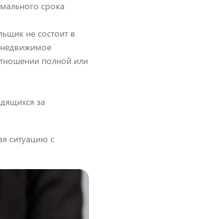
мального срока
льщик не состоит в
я недвижимое
отношении полной или
одящихся за
ая ситуацию с