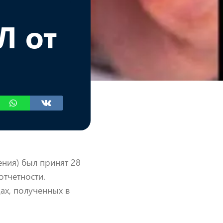
Л от
ния) был принят 28
отчетности.
х, полученных в